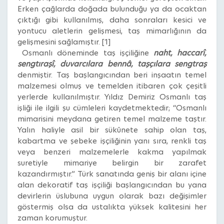
Erken çağlarda doğada bulunduğu ya da ocaktan
çıktığı gibi kullanılmış, daha sonraları kesici ve
yontucu aletlerin gelişmesi, taş mimarlığının da
gelişmesini sağlamıştır. [1]
Osmanlı döneminde taş işçiliğine
naht, haccarî,
sengtıraşî, duvarcılara bennâ, taşçılara sengtraş
denmiştir. Taş başlangıcından beri inşaatın temel
malzemesi olmuş ve temelden itibaren çok çeşitli
yerlerde kullanılmıştır. Yıldız Demiriz Osmanlı taş
işliği ile ilgili şu cümleleri kaydetmektedir; “Osmanlı
mimarisini meydana getiren temel malzeme taştır.
Yalın haliyle asil bir sükûnete sahip olan taş,
kabartma ve şebeke işçiliğinin yanı sıra, renkli taş
veya benzeri malzemelerle kakma yapılmak
suretiyle mimariye belirgin bir zarafet
kazandırmıştır.” Türk sanatında geniş bir alanı içine
alan dekoratif taş işçiliği başlangıcından bu yana
devirlerin üslubuna uygun olarak bazı değişimler
göstermiş olsa da ustalıkta yüksek kalitesini her
zaman korumuştur.