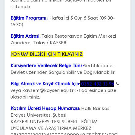
sistemdir.
Eğitim Programı :
Hafta İçi 5 Gün 5 Saat (09:30-
15:30)
Eğitim Adresi :
Talas Restorasyon Eğitim Merkezi
Zincidere -Talas / KAYSERİ
KONUM BİLGİSİ İÇİN TIKLAYINIZ.
Kursiyerlere Verilecek Belge Türü :
Sertifikalar e-
Devlet üzerinden Sorgulanbilir ve Doğrulanabilir
Bilgi Almak ve Kayıt Olmak İçin:
0352 432 33 96
📞
veya kaysem@kayseri.edu.tr ✉️ adresinden bize
ulaşabilirsiniz.
Katılım Ücreti Hesap Numarası:
Halk Bankası
Erciyes Üniversitesi Şubesi
KAYSERİ ÜNİVERSİTESİ SÜREKLİ EĞİTİM
UYGULAMA VE ARAŞTIRMA MERKEZİ
TR670001200124100004000049 ERCİYES VERGİ