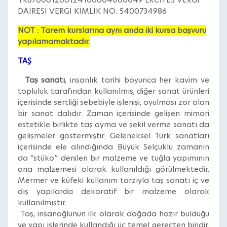
DAİRESİ VERGİ KİMLİK NO: 5400734986
NOT : Tarem kurslarına aynı anda iki kursa başvuru
yapılamamaktadır.
TAŞ
Taş sanatı
, insanlık tarihi boyunca her kavim ve
topluluk tarafından kullanılmış, diğer sanat ürünleri
içerisinde sertliği sebebiyle işlenişi, oyulması zor olan
bir sanat dalıdır. Zaman içerisinde gelişen mimari
estetikle birlikte taş oyma ve şekil verme sanatı da
gelişmeler göstermiştir. Geleneksel Türk sanatları
içerisinde ele alındığında Büyük Selçuklu zamanın
da “stüko” denilen bir malzeme ve tuğla yapımının
ana malzemesi olarak kullanıldığı görülmektedir.
Mermer ve küfeki kullanım tarzıyla taş sanatı iç ve
dış yapılarda dekoratif bir malzeme olarak
kullanılmıştır.
Taş, insanoğlunun ilk olarak doğada hazır bulduğu
ve yapı işlerinde kullandığı üç temel gereçten biridir.