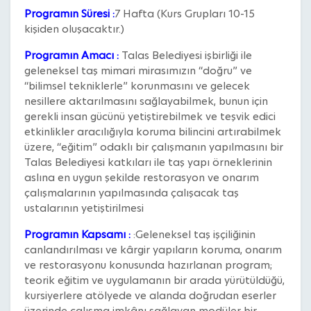
Programın Süresi :
7 Hafta (Kurs Grupları 10-15
kişiden oluşacaktır.)
Programın Amacı :
Talas Belediyesi işbirliği ile
geleneksel taş mimari mirasımızın “doğru” ve
“bilimsel tekniklerle” korunmasını ve gelecek
nesillere aktarılmasını sağlayabilmek, bunun için
gerekli insan gücünü yetiştirebilmek ve teşvik edici
etkinlikler aracılığıyla koruma bilincini artırabilmek
üzere, “eğitim” odaklı bir çalışmanın yapılmasını bir
Talas Belediyesi katkıları ile taş yapı örneklerinin
aslına en uygun şekilde restorasyon ve onarım
çalışmalarının yapılmasında çalışacak taş
ustalarının yetiştirilmesi
Programın Kapsamı :
:
Geleneksel taş işçiliğinin
canlandırılması ve kârgir yapıların koruma, onarım
ve restorasyonu konusunda hazırlanan program;
teorik eğitim ve uygulamanın bir arada yürütüldüğü,
kursiyerlere atölyede ve alanda doğrudan eserler
üzerinde çalışma imkânı sağlayan modüler bir