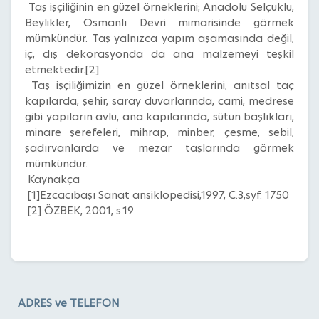
Taş işçiliğinin en güzel örneklerini; Anadolu Selçuklu,
Beylikler, Osmanlı Devri mimarisinde görmek
mümkündür. Taş yalnızca yapım aşamasında değil,
iç, dış dekorasyonda da ana malzemeyi teşkil
etmektedir.[2]
Taş işçiliğimizin en güzel örneklerini; anıtsal taç
kapılarda, şehir, saray duvarlarında, cami, medrese
gibi yapıların avlu, ana kapılarında, sütun başlıkları,
minare şerefeleri, mihrap, minber, çeşme, sebil,
şadırvanlarda ve mezar taşlarında görmek
mümkündür.
Kaynakça
[1]Ezcacıbaşı Sanat ansiklopedisi,1997, C.3,syf. 1750
[2] ÖZBEK, 2001, s.19
ADRES ve TELEFON