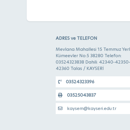
ADRES ve TELEFON
Mevlana Mahallesi 15 Temmuz Yerl
Kümeevler No:5 38280 Telefon:
03524323838 Dahili: 42340-42350
42360 Talas / KAYSERİ
03524323396
03525043837
kaysem@kayseri.edu.tr