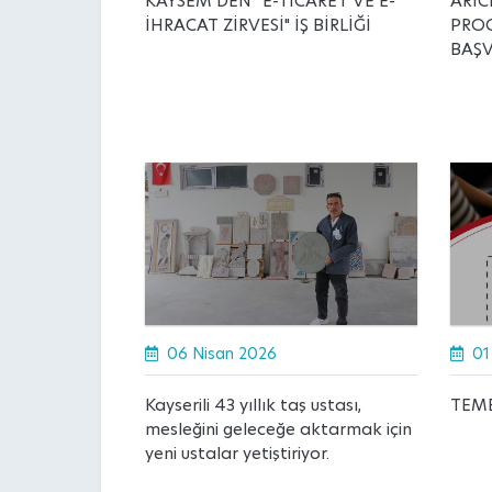
KAYSEM’DEN “E-TİCARET VE E-
ARIC
İHRACAT ZİRVESİ" İŞ BİRLİĞİ
PROG
BAŞV
06 Nisan 2026
01
Kayserili 43 yıllık taş ustası,
TEME
mesleğini geleceğe aktarmak için
yeni ustalar yetiştiriyor.