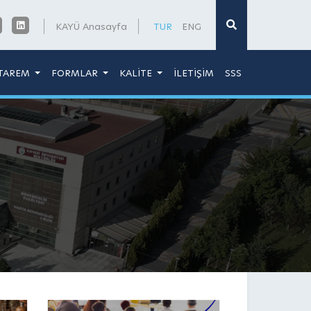
×
KAYÜ Anasayfa
TUR
ENG
TAREM
FORMLAR
KALİTE
İLETİŞİM
SSS