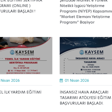
ILIK EĞİTİMİ SERTİFİKA
Şehzade Market’e Yönelik
RAMI (ONLINE )
Nitelikli İşgücü Yetiştirme
URULARI BAŞLADI !
Programı (NİYEP) Kapsamın
“Market Elemanı Yetiştirme
Programı” Başlıyor
 Nisan 2026
01 Nisan 2026
L İLK YARDIM EĞİTİMİ
İNSANSIZ HAVA ARAÇLARI
TASARIMI ATÖLYESİ EĞİTİM
BAŞVURULARI BAŞLADI.