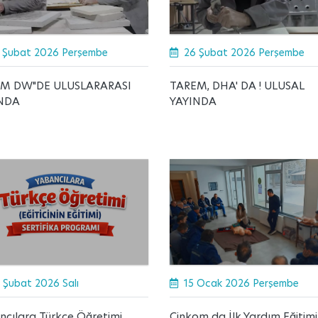
 Şubat 2026 Perşembe
26 Şubat 2026 Perşembe
M DW"DE ULUSLARARASI
TAREM, DHA' DA ! ULUSAL
NDA
YAYINDA
 Şubat 2026 Salı
15 Ocak 2026 Perşembe
ncılara Türkçe Öğretimi
Çinkom da İlk Yardım Eğitimi