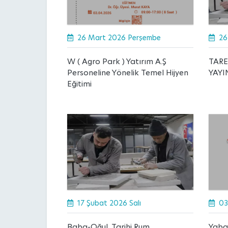
26 Mart 2026 Perşembe
26
W ( Agro Park ) Yatırım A.Ş
TARE
Personeline Yönelik Temel Hijyen
YAYI
Eğitimi
17 Şubat 2026 Salı
03
Baba-Oğul, Tarihi Rum
Yaba