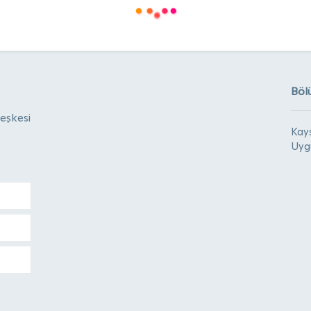
Böl
eşkesi
Kays
Uyg
-