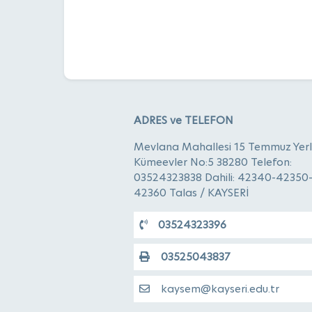
ADRES ve TELEFON
Mevlana Mahallesi 15 Temmuz Yerl
Kümeevler No:5 38280 Telefon:
03524323838 Dahili: 42340-42350
42360 Talas / KAYSERİ
03524323396
03525043837
kaysem@kayseri.edu.tr