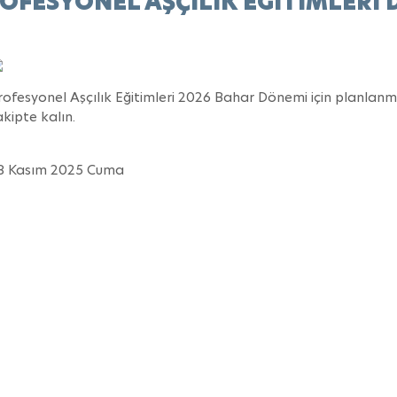
OFESYONEL AŞÇILIK EĞİTİMLERİ DU
rofesyonel Aşçılık Eğitimleri 2026 Bahar Dönemi için planlanma
akipte kalın.
8 Kasım 2025 Cuma