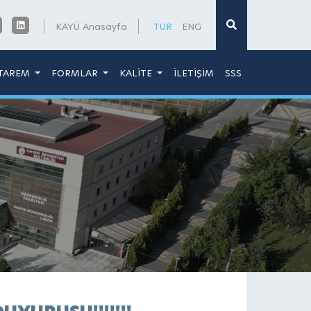
×
KAYÜ Anasayfa
TUR
ENG
TAREM
FORMLAR
KALİTE
İLETİŞİM
SSS